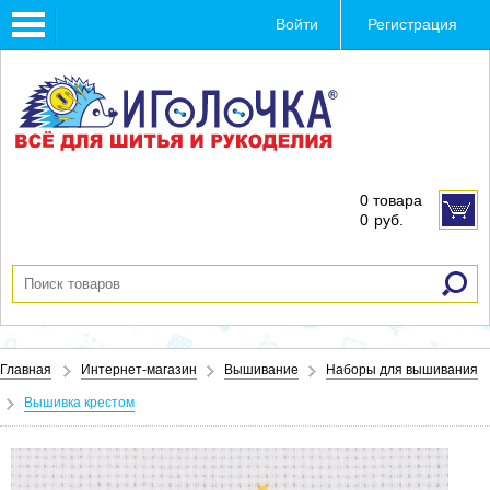
Toggle
Войти
Регистрация
navigation
0 товара
0
руб.
Главная
Интернет-магазин
Вышивание
Наборы для вышивания
Вышивка крестом