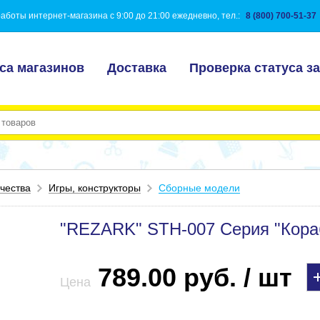
аботы интернет-магазина с 9:00 до 21:00 ежедневно, тел.:
8 (800) 700-51-37
са магазинов
Доставка
Проверка статуса за
чества
Игры, конструкторы
Сборные модели
"REZARK" STH-007 Серия "Кора
789.00 руб. / шт
Цена