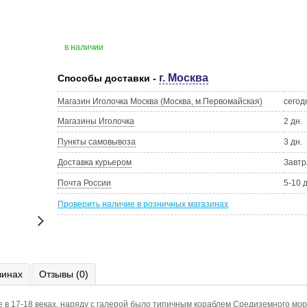
в наличии
г. Москва
Способы доставки -
Магазин Иголочка Москва (Москва, м.Первомайская)
сегод
Магазины Иголочка
2 дн.
Пункты самовывоза
3 дн.
Доставка курьером
Завтр
Почта России
5-10 
Проверить наличие в розничных магазинах
зинах
Отзывы (0)
е в 17-18 веках, наряду с галерой было типичным кораблем Средиземного мор