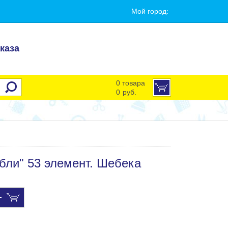
Мой город:
каза
0 товара
0
руб.
бли" 53 элемент. Шебека