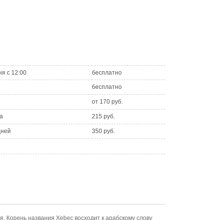
ня с 12:00
бесплатно
бесплатно
от 170 руб.
а
215 руб.
дней
350 руб.
я. Корень названия Xebec восходит к арабскому слову