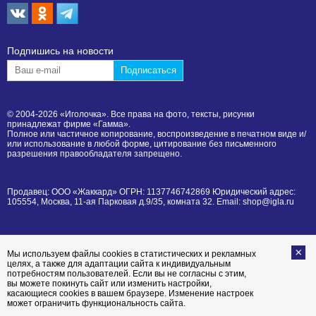
Подпишиcь на новости
© 2004-2026 «Иголочка». Все права на фото, тексты, рисунки
принадлежат фирме «Гамма».
Полное или частичное копирование, воспроизведение в печатном виде и/
или использование в любой форме, цитирование без письменного
разрешения правообладателя запрещено.
Продавец: ООО «Жаккард» ОГРН: 1137746742869 Юридический адрес:
105554, Москва, 11-ая Парковая д.9/35, комната 32. Email: shop@igla.ru
Мы используем файлы cookies в статистических и рекламных
целях, а также для адаптации сайта к индивидуальным
потребностям пользователей. Если вы не согласны с этим,
вы можете покинуть сайт или изменить настройки,
касающиеся cookies в вашем браузере. Изменение настроек
может ограничить функциональность сайта.