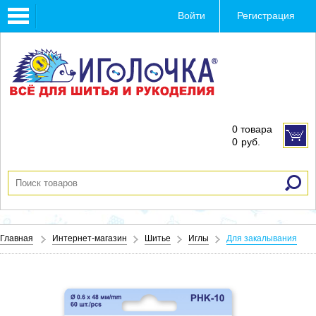
Toggle
Войти
Регистрация
navigation
0 товара
0
руб.
Главная
Интернет-магазин
Шитье
Иглы
Для закалывания