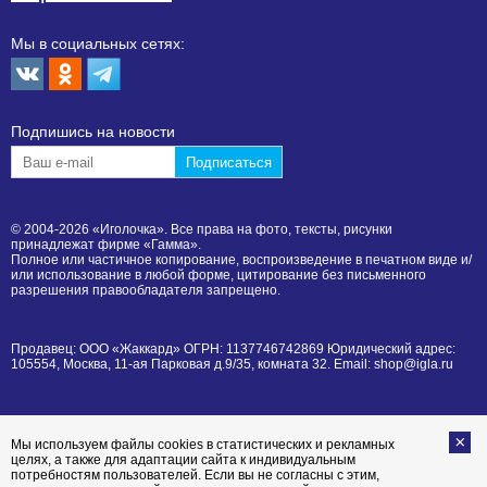
Мы в социальных сетях:
Подпишиcь на новости
© 2004-2026 «Иголочка». Все права на фото, тексты, рисунки
принадлежат фирме «Гамма».
Полное или частичное копирование, воспроизведение в печатном виде и/
или использование в любой форме, цитирование без письменного
разрешения правообладателя запрещено.
Продавец: ООО «Жаккард» ОГРН: 1137746742869 Юридический адрес:
105554, Москва, 11-ая Парковая д.9/35, комната 32. Email: shop@igla.ru
Мы используем файлы cookies в статистических и рекламных
целях, а также для адаптации сайта к индивидуальным
потребностям пользователей. Если вы не согласны с этим,