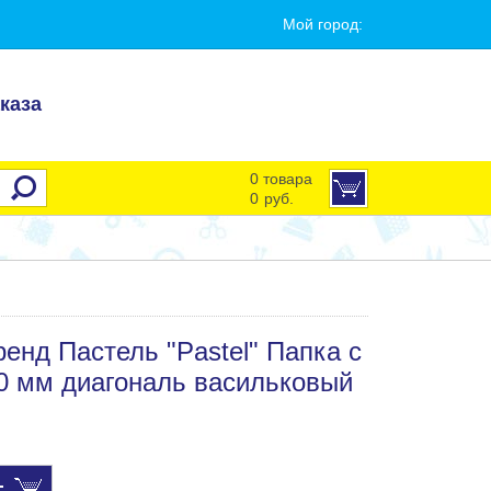
Мой город:
каза
0 товара
0
руб.
Тренд Пастель "Pastel" Папка с
0 мм диагональ васильковый