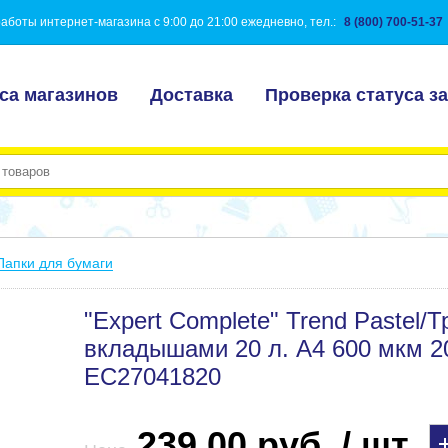
аботы интернет-магазина с 9:00 до 21:00 ежедневно, тел.:
8 (800) 700-51-37
са магазинов
Доставка
Проверка статуса за
Папки для бумаги
"Expert Complete" Trend Pastel/
вкладышами 20 л. A4 600 мкм 2
EC27041820
239.00 руб. / шт