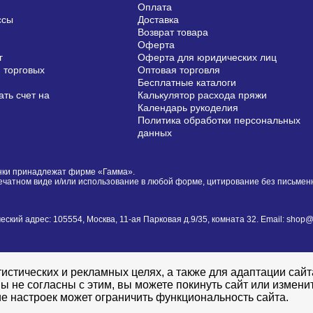
Оплата
ссы
Доставка
Возврат товара
Оферта
г
Оферта для юридических лиц
 торговых
Оптовая торговля
Бесплатные каталоги
ть счет на
Калькулятор расхода пряжи
Календарь рукоделия
Политика обработки персональных
данных
сунки принадлежат фирме «Гамма».
печатном виде и/или использование в любой форме, цитирование без письме
й адрес: 105554, Москва, 11-ая Парковая д.9/35, комната 32. Email: shop@i
истических и рекламных целях, а также для адаптации сай
ы не согласны с этим, вы можете покинуть сайт или измени
е настроек может ограничить функциональность сайта.