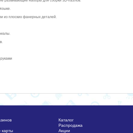
ие развивающие наборы для сборки 3D-пазлов.
языке.
и из плоских фанерных деталей.
риалы.
в.
 руками
азинов
Каталог
Распродажа
 карты
Акции