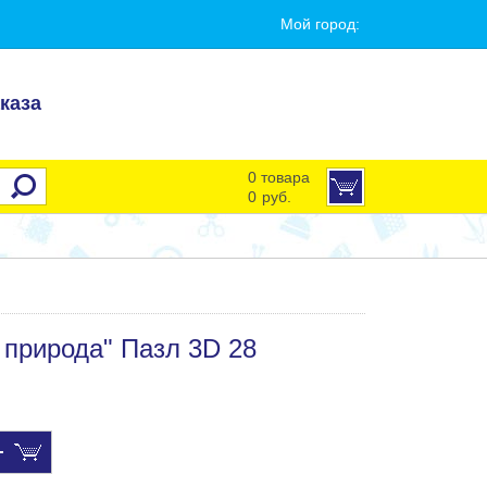
Мой город:
каза
0 товара
0
руб.
природа" Пазл 3D 28