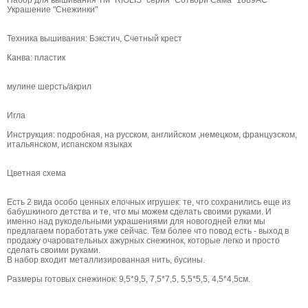
Набор для вышивания ТМ "RIOLIS" серия "Сотвори Сама" 1889АС
Украшение "Снежинки"
Техника вышивания: Бэкстич, Счетный крест
Канва: пластик
мулине шерсть/акрил
Игла
Инструкция: подробная, на русском, английском ,немецком, французском,
итальянском, испанском языках
Цветная схема
Есть 2 вида особо ценных елочных игрушек: те, что сохранились еще из
бабушкиного детства и те, что мы можем сделать своими руками. И
именно над рукодельными украшениями для новогодней елки мы
предлагаем поработать уже сейчас. Тем более что повод есть - выход в
продажу очаровательных ажурных снежинок, которые легко и просто
сделать своими руками.
В набор входит металлизированная нить, бусины.
Размеры готовых снежинок: 9,5*9,5, 7,5*7,5, 5,5*5,5, 4,5*4,5см.