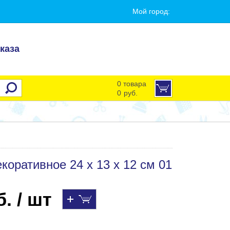
Мой город:
каза
0 товара
0
руб.
коративное 24 х 13 х 12 см 01
. / шт