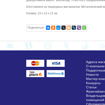
Декоративное кашпо "Blumentag" FLBO-03/1 предназначен
Изготовлено из природных материалов. Металлический к
Размер: 24 х 13 х 12 см
Поделиться
Адреса маг
О компании
Подарочные
Новости
Мастер-кла
Конкурсы
Статьи
Франчайзин
Владельцам
помещений
Сформирова