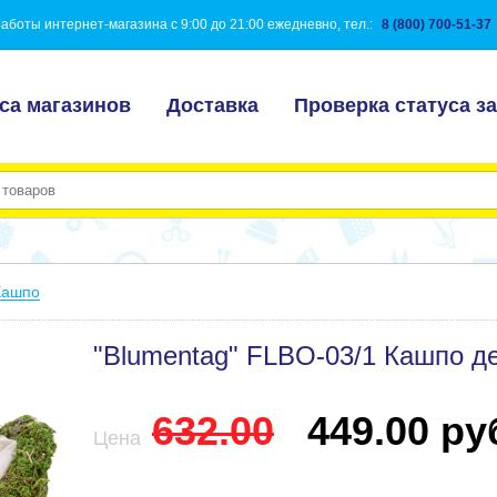
аботы интернет-магазина с 9:00 до 21:00 ежедневно, тел.:
8 (800) 700-51-37
са магазинов
Доставка
Проверка статуса за
Кашпо
"Blumentag" FLBO-03/1 Кашпо де
632.00
449.00 руб
Цена