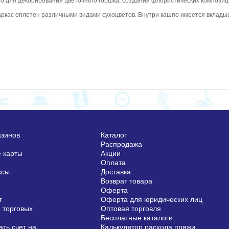
о для декорирования цветочного горшка, создания флористических композици
аркас оплетен различными видами сухоцветов. Внутри кашпо имеется вклады
азинов
Каталог
Распродажа
 карты
Акции
Оплата
ссы
Доставка
Возврат товара
Оферта
г
Оферта для юридических лиц
 торговых
Оптовая торговля
Бесплатные каталоги
ть счет на
Калькулятор расхода пряжи