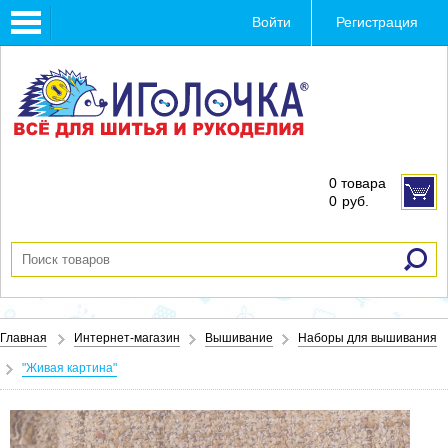
Toggle
Войти
Регистрация
navigation
0 товара
0
руб.
Главная
Интернет-магазин
Вышивание
Наборы для вышивания
"Живая картина"