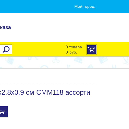
Мой город:
каза
0 товара
0
руб.
3х2.8х0.9 см CMM118 ассорти