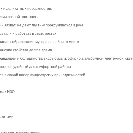
их и деликатных поверхностей.
ями разной плотности.
захват, не дают ластику прокручиваться в руке.
детали и работать в узких местах.
нижает образование мусора на рабочем месте.
рабочие свойства долгое время.
рандашей и большинства видов бумаги: офисной, альбомной, чертежной, скет
оски, но удобный для комфортной работы.
ся в любой набор канцелярских принадлежностей.
оках ИЗО;
акетами;