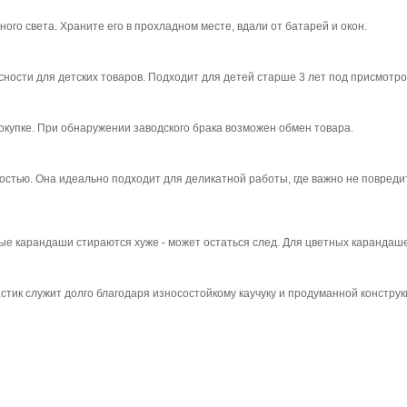
ого света. Храните его в прохладном месте, вдали от батарей и окон.
асности для детских товаров. Подходит для детей старше 3 лет под присмотр
окупке. При обнаружении заводского брака возможен обмен товара.
стью. Она идеально подходит для деликатной работы, где важно не повредит
ые карандаши стираются хуже - может остаться след. Для цветных карандаш
тик служит долго благодаря износостойкому каучуку и продуманной конструк