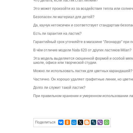
Что делать, если ластик стал липким?
Это может произойти из за воздействия тепла или солнечн
Безопасен ли материал для детей?
Да, каучук нетоксичен и соответствует стандартам безоп
Есть ли гарантия на ластик?
Гарантийный срок уточняйте в магазине "Леонардо" при п
В чём отличие модели Nata 620 от других ластиков Milan?
Эта модель выделяется скошенной формой и особой мягко
школе, офисе или творческой студии.
Можно ли использовать ластик для цветных карандашей?
Частично. Он хорошо удаляет графитные линии, но цветн
Долго ли служит такой ластик?
При правильном хранении и умеренном использовании лас
Поделиться