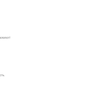
хлопот!
сть.