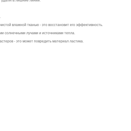
о удалять лишние линии.
.
чистой влажной тканью - это восстановит его эффективность.
ыми солнечными лучами и источниками тепла.
стеров - это может повредить материал ластика.