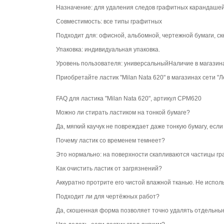
Назначение: для удаления следов графитных карандашей 
Совместимость: все типы графитных
Подходит для: офисной, альбомной, чертежной бумаги, ск
Упаковка: индивидуальная упаковка.
Уровень пользователя: универсальныйНаличие в магазина
Приобретайте ластик "Milan Nata 620" в магазинах сети "
FAQ для ластика "Milan Nata 620", артикул CPM620
Можно ли стирать ластиком на тонкой бумаге?
Да, мягкий каучук не повреждает даже тонкую бумагу, есл
Почему ластик со временем темнеет?
Это нормально: на поверхности скапливаются частицы гр
Как очистить ластик от загрязнений?
Аккуратно протрите его чистой влажной тканью. Не испо
Подходит ли для чертёжных работ?
Да, скошенная форма позволяет точно удалять отдельные 