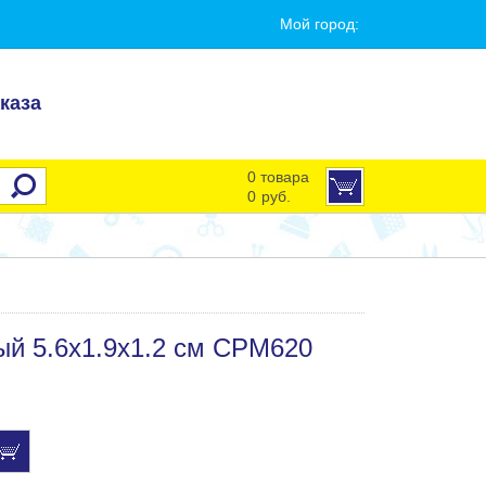
Мой город:
каза
0 товара
0
руб.
ный 5.6х1.9х1.2 см CPM620