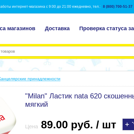
аботы интернет-магазина с 9:00 до 21:00 ежедневно, тел.:
8 (800) 700-51-37
са магазинов
Доставка
Проверка статуса за
Канцелярские принадлежности
"Milan" Ластик nata 620 скошен
мягкий
89.00 руб. / шт
Цена