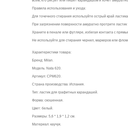
всем, кто рисует или пишет карандашом и хочет аккуратн
Правила использования и ухода:
Для точечного стирания используйте острый край ластика
При загрязнении поверхности аккуратно протрите ластик 
Храните в пенале или футляре, избегая контакта с прям
Не используйте для стирания чернил, маркеров или флома
Характеристики товара:
Бренд: Milan.
Модель: Nata 620.
Артикул: CPM620.
Страна производства: Испания.
Тип: ластик для графитных карандашей.
Форма: скошенная.
Цвет: белый.
Размеры: 5,6 * 1,9 * 1,2 см.
Материал: каучук.