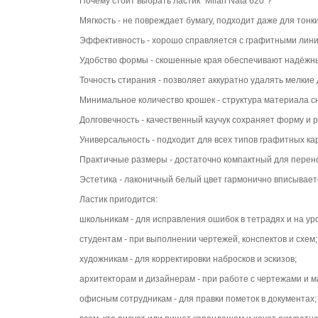
Почему стоит выбрать ластик "Milan Nata 620"?
Мягкость - не повреждает бумагу, подходит даже для тонк
Эффективность - хорошо справляется с графитными лини
Удобство формы - скошенные края обеспечивают надёжный 
Точность стирания - позволяет аккуратно удалять мелкие 
Минимальное количество крошек - структура материала с
Долговечность - качественный каучук сохраняет форму и 
Универсальность - подходит для всех типов графитных ка
Практичные размеры - достаточно компактный для перен
Эстетика - лаконичный белый цвет гармонично вписывает
Ластик пригодится:
школьникам - для исправления ошибок в тетрадях и на ур
студентам - при выполнении чертежей, конспектов и схем;
художникам - для корректировки набросков и эскизов;
архитекторам и дизайнерам - при работе с чертежами и м
офисным сотрудникам - для правки пометок в документах;