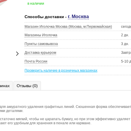
в наличии
г. Москва
Способы доставки -
Магазин Иголочка Москва (Москва, м.Первомайская)
сегод
Магазины Иголочка
2 дн.
Пункты самовывоза
3 дн.
Доставка курьером
Завтр
Почта России
5-10 
Проверить наличие в розничных магазинах
зинах
Отзывы (0)
нт для аккуратного удаления графитных линий. Скошенная форма обеспечивает
кими деталями.
статочно мягкий, чтобы не царапать бумагу, но при этом эффективно удаляе
елают его удобным для хранения в пенале или кармане.