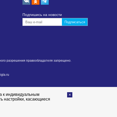
Подпишиcь на новости
нного разрешения правообладателя запрещено.
gla.ru
та к индивидуальным
ть настройки, касающиеся