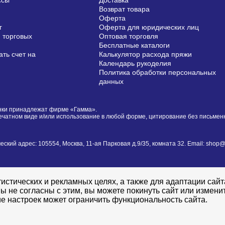
ссы
Доставка
Возврат товара
Оферта
г
Оферта для юридических лиц
 торговых
Оптовая торговля
Бесплатные каталоги
ть счет на
Калькулятор расхода пряжи
Календарь рукоделия
Политика обработки персональных
данных
сунки принадлежат фирме «Гамма».
печатном виде и/или использование в любой форме, цитирование без письме
й адрес: 105554, Москва, 11-ая Парковая д.9/35, комната 32. Email: shop@i
истических и рекламных целях, а также для адаптации сай
ы не согласны с этим, вы можете покинуть сайт или измени
е настроек может ограничить функциональность сайта.