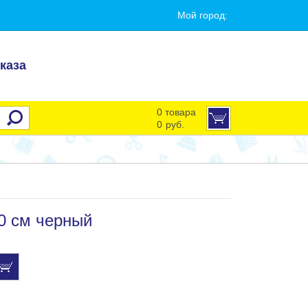
Мой город:
каза
0 товара
0
руб.
90 см черный