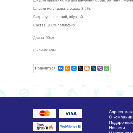
Шнурки применяются для шнуровки обуви: ботинки, туфли 
Шнурки могут давать усадку 3-5%.
Вид шнура: плоский, обувной
Состав: 100% полиэфир
Длина: 90см
Ширина: 4мм
Поделиться
Адреса маг
О компании
Подарочные
Новости