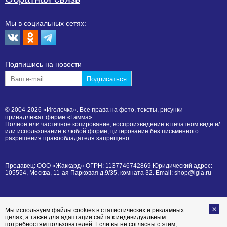
Мы в социальных сетях:
Подпишиcь на новости
© 2004-2026 «Иголочка». Все права на фото, тексты, рисунки
принадлежат фирме «Гамма».
Полное или частичное копирование, воспроизведение в печатном виде и/
или использование в любой форме, цитирование без письменного
разрешения правообладателя запрещено.
Продавец: ООО «Жаккард» ОГРН: 1137746742869 Юридический адрес:
105554, Москва, 11-ая Парковая д.9/35, комната 32. Email: shop@igla.ru
Мы используем файлы cookies в статистических и рекламных
целях, а также для адаптации сайта к индивидуальным
потребностям пользователей. Если вы не согласны с этим,