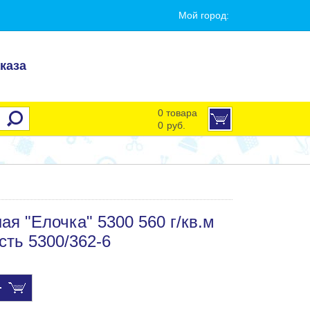
Мой город:
каза
0 товара
0
руб.
я "Елочка" 5300 560 г/кв.м
сть 5300/362-6