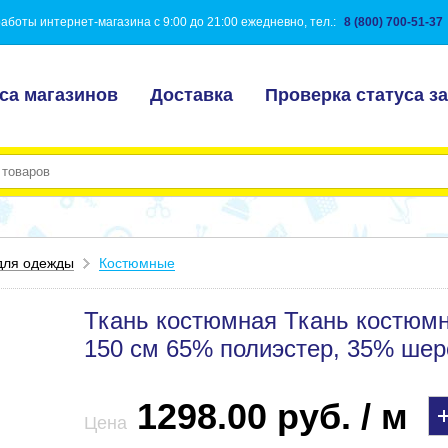
аботы интернет-магазина с 9:00 до 21:00 ежедневно, тел.:
8 (800) 700-51-37
са магазинов
Доставка
Проверка статуса за
для одежды
Костюмные
Ткань костюмная Ткань костюмна
150 см 65% полиэстер, 35% шер
1298.00 руб. / м
Цена