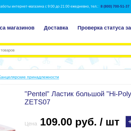
аботы интернет-магазина с 9:00 до 21:00 ежедневно, тел.:
8 (800) 700-51-37
са магазинов
Доставка
Проверка статуса за
Канцелярские принадлежности
"Pentel" Ластик большой "Hi-Pol
ZETS07
109.00 руб. / шт
Цена