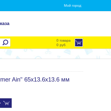
Мой город:
каза
0 товара
0
руб.
ymer Ain" 65х13.6х13.6 мм