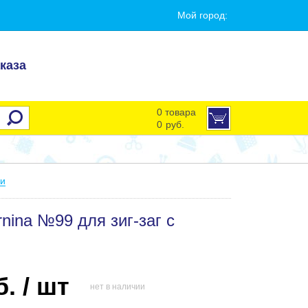
Мой город:
каза
0 товара
0
руб.
ки
nina №99 для зиг-заг с
. / шт
нет в наличии