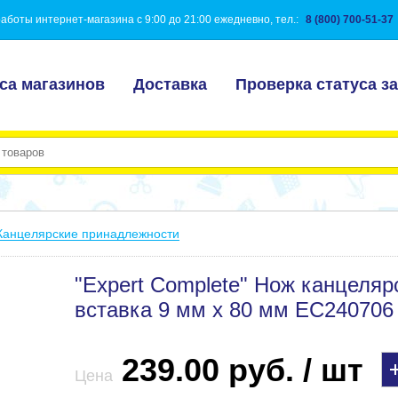
аботы интернет-магазина с 9:00 до 21:00 ежедневно, тел.:
8 (800) 700-51-37
са магазинов
Доставка
Проверка статуса за
Канцелярские принадлежности
"Expert Complete" Нож канцелярс
вставка 9 мм х 80 мм EC240706
239.00 руб. / шт
Цена