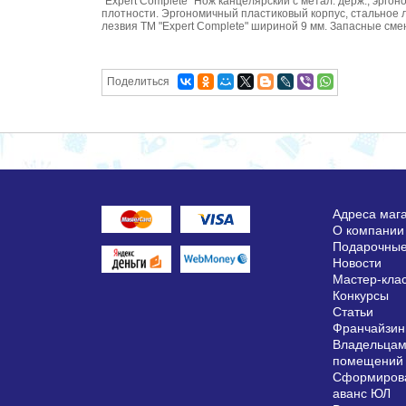
"Expert Complete" Нож канцелярский с метал. держ., эрго
плотности. Эргономичный пластиковый корпус, стальное 
лезвия ТМ "Expert Complete" шириной 9 мм. Запасные смен
Поделиться
Адреса маг
О компании
Подарочные
Новости
Мастер-кла
Конкурсы
Статьи
Франчайзин
Владельцам
помещений
Сформирова
аванс ЮЛ