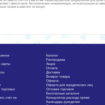
ном. вставка EC240706 9 мм 80 мм. Канцелярский нож предназначен для резки
лезвие с фиксатором. Металлические направляющие, антискользящая вставка 
ные лезвия в комплект не входят.
азинов
Каталог
Распродажа
 карты
Акции
Оплата
ссы
Доставка
Возврат товара
Оферта
г
Оферта для юридических лиц
 торговых
Оптовая торговля
Бесплатные каталоги
ть счет на
Калькулятор расхода пряжи
Календарь рукоделия