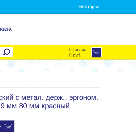
Мой город:
каза
0 товара
0
руб.
кий с метал. держ., эргоном.
 9 мм 80 мм красный