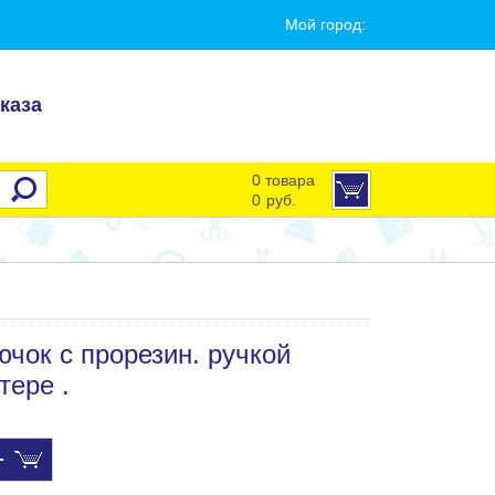
Мой город:
каза
0 товара
0
руб.
чок с прорезин. ручкой
тере .