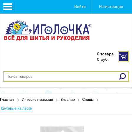
Toggle
Войти
Регистрация
navigation
0 товара
0
руб.
Главная
Интернет-магазин
Вязание
Спицы
Круговые на леске