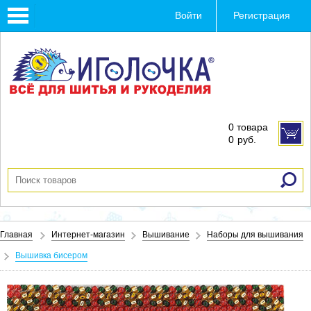
Toggle
Войти
Регистрация
navigation
0 товара
0
руб.
Главная
Интернет-магазин
Вышивание
Наборы для вышивания
Вышивка бисером