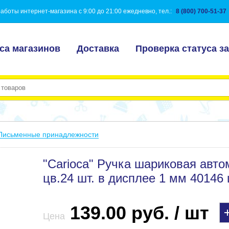
аботы интернет-магазина с 9:00 до 21:00 ежедневно, тел.:
8 (800) 700-51-37
са магазинов
Доставка
Проверка статуса за
Письменные принадлежности
"Carioca" Ручка шариковая авто
цв.24 шт. в дисплее 1 мм 40146
139.00 руб. / шт
Цена