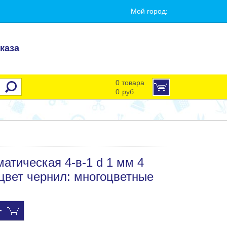
Мой город:
каза
0 товара
0
руб.
матическая 4-в-1 d 1 мм 4
 цвет чернил: многоцветные