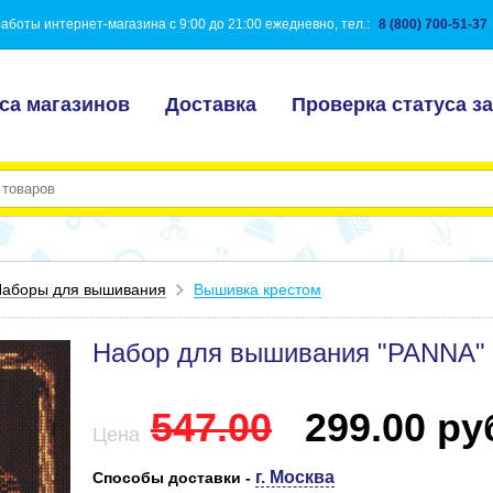
аботы интернет-магазина с 9:00 до 21:00 ежедневно, тел.:
8 (800) 700-51-37
са магазинов
Доставка
Проверка статуса за
аборы для вышивания
Вышивка крестом
Набор для вышивания "PANNA" J-
547.00
299.00 руб
Цена
г. Москва
Способы доставки -