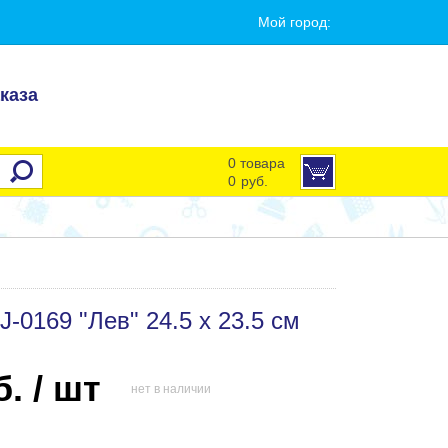
Мой город:
каза
0 товара
0
руб.
0169 "Лев" 24.5 х 23.5 см
. / шт
нет в наличии