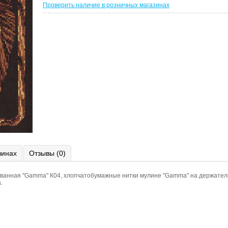
Проверить наличие в розничных магазинах
зинах
Отзывы (0)
ованная "Gamma" К04, хлопчатобумажные нитки мулине "Gamma" на держател
.