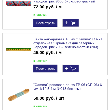
народов" рис 9603 бирюзово-красный
(№11)
72.00 руб. / м
в наличии
Посмотреть
Лента жаккардовая 18 мм "Gamma" С3771
отделочная "Орнамент для северных
народов" рис 7052 зелено-желтый (№3)
45.00 руб. / м
в наличии
Посмотреть
"Gamma" репсовая лента ГР-06 (GR-06) 6
мм 1/4 " 5.4 м №018 бежевый
59.00 руб. / шт
в наличии