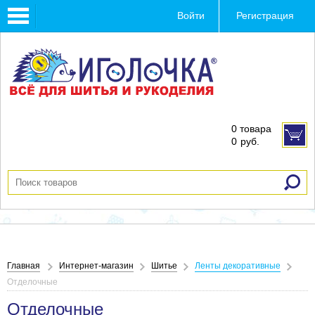
Toggle
Войти
Регистрация
navigation
0 товара
0
руб.
Главная
Интернет-магазин
Шитье
Ленты декоративные
Отделочные
Отделочные