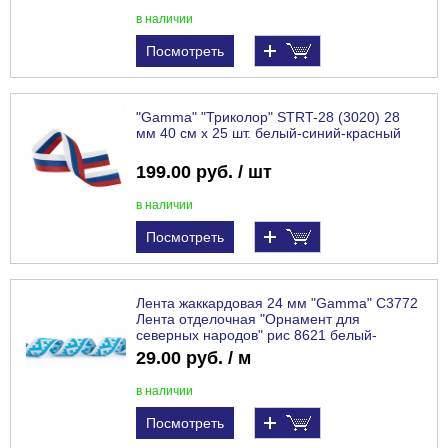
в наличии
Посмотреть
"Gamma" "Триколор" STRT-28 (3020) 28
мм 40 см x 25 шт. белый-синий-красный
199.00 руб. / шт
в наличии
Посмотреть
Лента жаккардовая 24 мм "Gamma" С3772
Лента отделочная "Орнамент для
северных народов" рис 8621 белый-
бирюзовый
29.00 руб. / м
в наличии
Посмотреть