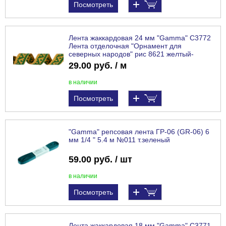
Посмотреть
Лента жаккардовая 24 мм "Gamma" С3772
Лента отделочная "Орнамент для
северных народов" рис 8621 желтый-
зеленый
29.00 руб. / м
в наличии
Посмотреть
"Gamma" репсовая лента ГР-06 (GR-06) 6
мм 1/4 " 5.4 м №011 т.зеленый
59.00 руб. / шт
в наличии
Посмотреть
Лента жаккардовая 18 мм "Gamma" С3771