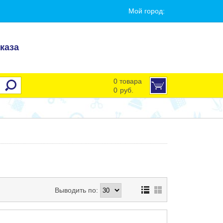
Мой город:
каза
0 товара
0
руб.
Выводить по: