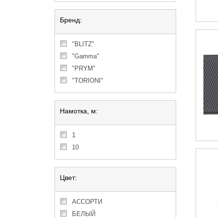
Бренд:
"BLITZ"
"Gamma"
"PRYM"
"TORIONI"
Намотка, м:
1
10
Цвет:
АССОРТИ
БЕЛЫЙ