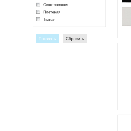
окантовочная
плетеная
тканая
Показать
Сбросить