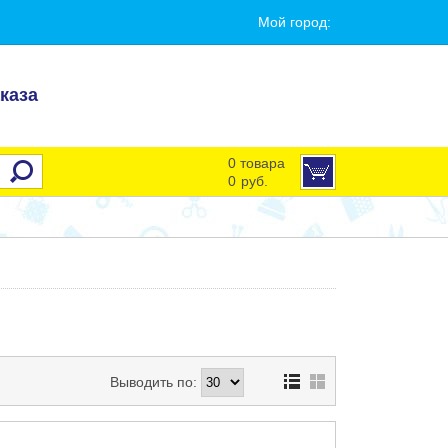
Мой город:
каза
0 товара
0
руб.
Выводить по: