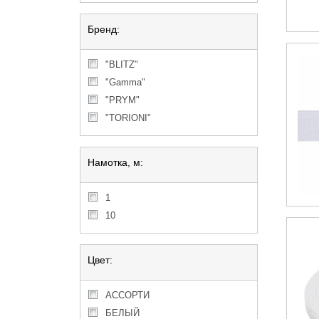
Бренд:
"BLITZ"
"Gamma"
"PRYM"
"TORIONI"
Намотка, м:
1
10
Цвет:
АССОРТИ
БЕЛЫЙ