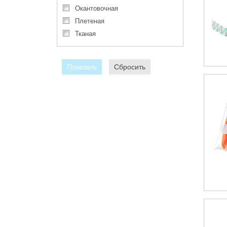
окантовочная
плетеная
тканая
Показать
Сбросить