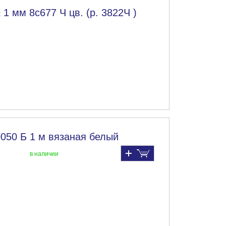
1 мм 8с677 Ч цв. (р. 3822Ч )
0050 Б 1 м вязаная белый
в наличии