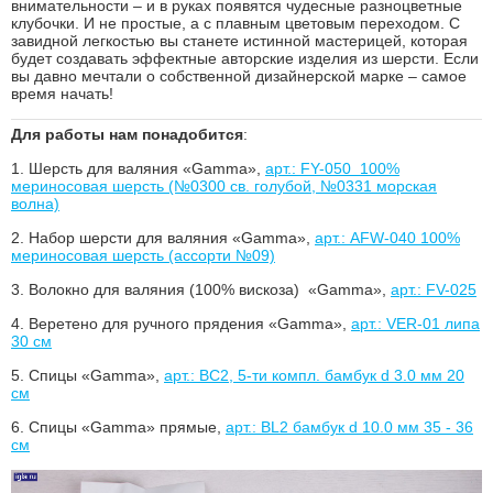
внимательности – и в руках появятся чудесные разноцветные
клубочки. И не простые, а с плавным цветовым переходом. С
завидной легкостью вы станете истинной мастерицей, которая
будет создавать эффектные авторские изделия из шерсти. Если
вы давно мечтали о собственной дизайнерской марке – самое
время начать!
Для работы нам понадобится
:
1.
Шерсть для валяния «Gamma»,
арт.: FY-050 100%
мериносовая шерсть (№0300 св. голубой, №0331 морская
волна)
2.
Набор шерсти для валяния «Gamma»,
арт.: AFW-040 100%
мериносовая шерсть (ассорти №09)
3.
Волокно для валяния (100% вискоза) «Gamma»,
арт.: FV-025
4.
Веретено для ручного прядения «Gamma»,
арт.: VER-01 липа
30 см
5.
Спицы «Gamma»,
арт.: BC2, 5-ти компл. бамбук d 3.0 мм 20
см
6.
Спицы «Gamma» прямые,
арт.: BL2 бамбук d 10.0 мм 35 - 36
см