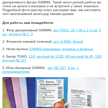
декоративного фетра GAMMA. Такой чехол ручной работы вы
точно не купите в магазине и не встретите у своих знакомых.
Подробный фото-мастер-класс расскажет вам, как изготовить
этот эксклюзивный аксессуар своими руками.
Для работы нам понадобятся
:
1. Фетр декоративный GAMMA,
арт. FKG1, 20 × 30 ± 1–2 см, 5
шт., ассорти № 1, 3
2. Флизелин клеевой точечный,
арт. G-835t, белый
3. Нитки мулине
GAMMA оранжевые, розовые и зеленые
4. Бисер TOHO,
11/0, круглый № 123D, 8/0 круглый № 49, 15/0
круглый № 127
5. Иглы бисерные GAMMA,
арт. NC-207, 6 шт., с
нитковдевателем