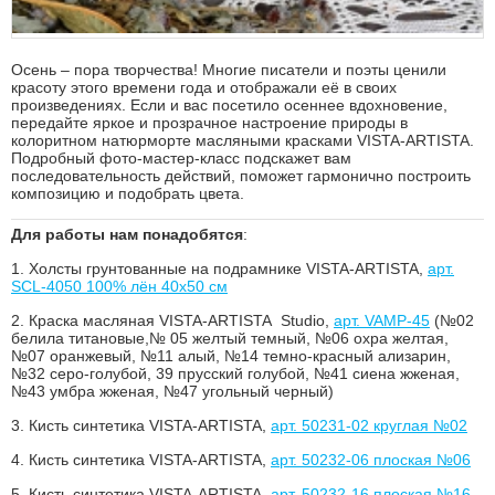
Осень – пора творчества! Многие писатели и поэты ценили
красоту этого времени года и отображали её в своих
произведениях. Если и вас посетило осеннее вдохновение,
передайте яркое и прозрачное настроение природы в
колоритном натюрморте масляными красками VISTA-ARTISTA.
Подробный фото-мастер-класс подскажет вам
последовательность действий, поможет гармонично построить
композицию и подобрать цвета.
Для работы нам понадобятся
:
1.
Холсты грунтованные на подрамнике VISTA-ARTISTA,
арт.
SCL-4050 100% лён 40х50 см
2.
Краска масляная VISTA-ARTISTA Studio,
арт. VAMP-45
(№02
белила титановые,№ 05 желтый темный, №06 охра желтая,
№07 оранжевый, №11 алый, №14 темно-красный ализарин,
№32 серо-голубой, 39 прусский голубой, №41 сиена жженая,
№43 умбра жженая, №47 угольный черный)
3.
Кисть синтетика VISTA-ARTISTA,
арт. 50231-02 круглая №02
4.
Кисть синтетика VISTA-ARTISTA,
арт. 50232-06 плоская №06
5.
Кисть синтетика VISTA-ARTISTA,
арт. 50232-16 плоская №16