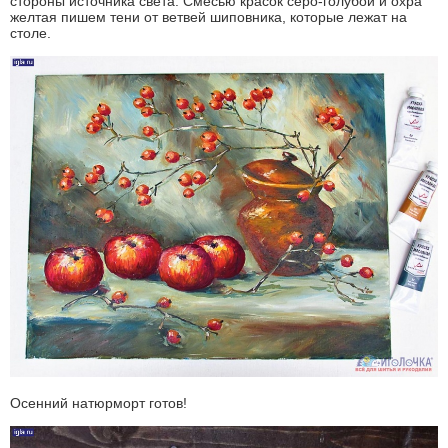
стороны источника света. Смесью красок серо-голубой и охра
желтая пишем тени от ветвей шиповника, которые лежат на
столе.
Осенний натюрморт готов!