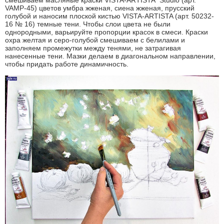
смешиваем масляные краски VISTA-ARTISTA Studio (арт.
VAMP-45) цветов умбра жженая, сиена жженая, прусский
голубой и наносим плоской кистью VISTA-ARTISTA (арт. 50232-
16 № 16) темные тени. Чтобы слои цвета не были
однородными, варьируйте пропорции красок в смеси. Краски
охра желтая и серо-голубой смешиваем с белилами и
заполняем промежутки между тенями, не затрагивая
нанесенные тени. Мазки делаем в диагональном направлении,
чтобы придать работе динамичность.