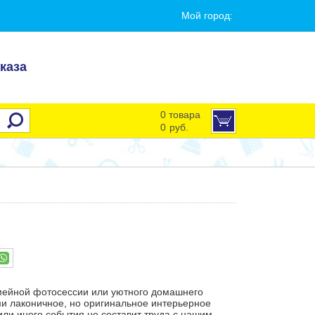
Мой город:
каза
0 товара
0
руб.
мейной фотосессии или уютного домашнего
и лаконичное, но оригинальное интерьерное
 или иного события не составит труда с нашим