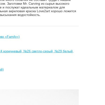
м. Заготовки Mr. Carving из сырья высокого
ке и послужат идеальным материалом для
ьная акриловая краска Love2art хорошо ложится
 высыхания водостойкость.
во «Family»)
4 коричневый, №26 светло-серый, №29 белый,
ый)