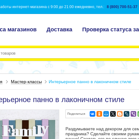
аботы интернет-магазина с 9:00 до 21:00 ежедневно, тел.:
8 (800) 700-51-37
са магазинов
Доставка
Проверка статуса за
ая
Мастер-классы
Интерьерное панно в лаконичном стиле
ерьерное панно в лаконичном стиле
Поделиться
Раздумываете над декором для се
праздника? Сделайте своими рукам
панно! Создать его по случаю того