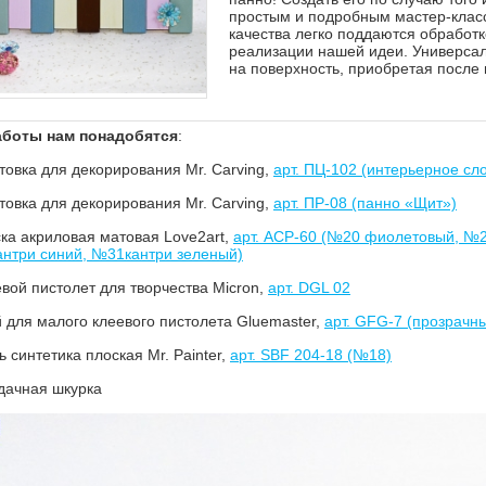
простым и подробным мастер-классо
качества легко поддаются обработ
реализации нашей идеи. Универсал
на поверхность, приобретая после
аботы нам понадобятся
:
товка для декорирования Mr. Carving,
арт. ПЦ-102 (интерьерное сло
товка для декорирования Mr. Carving,
арт. ПР-08 (панно «Щит»)
ка акриловая матовая Love2art,
арт. ACP-60 (№20 фиолетовый, №2
нтри синий, №31кантри зеленый)
вой пистолет для творчества Micron,
арт. DGL 02
 для малого клеевого пистолета Gluemaster,
арт. GFG-7 (прозрачн
ь синтетика плоская Mr. Painter,
арт. SBF 204-18 (№18)
дачная шкурка