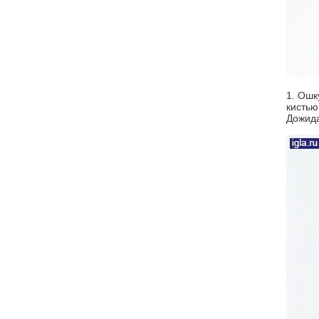
1. Ошк
кистью
Дожид