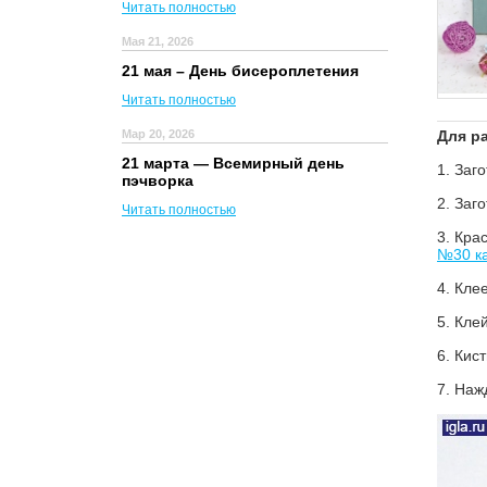
Читать полностью
Мая 21, 2026
21 мая – День бисероплетения
Читать полностью
Мар 20, 2026
Для р
21 марта — Всемирный день
1.
Заго
пэчворка
2.
Заго
Читать полностью
3.
Крас
№30 ка
4.
Клее
5.
Клей
6.
Кист
7.
Наж