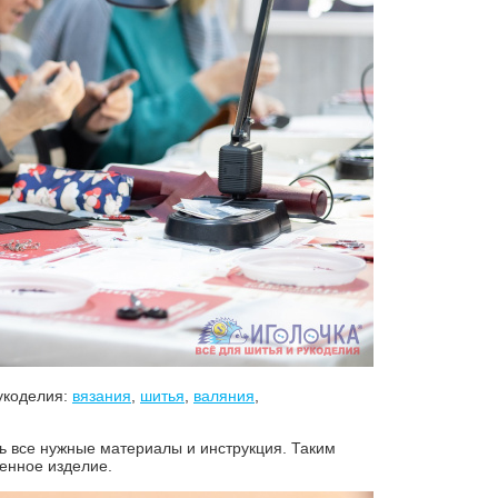
укоделия:
вязания
,
шитья
,
валяния
,
ь все нужные материалы и инструкция. Таким
енное изделие.