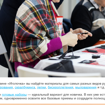
зине «Иголочка» вы найдёте материалы для самых разных видов р
ирования
,
скрапбукинга
,
лепки
,
бисероплетения
,
мыловарения
и т.д.
же
готовые наборы
— идеальный вариант для новичка. В них уже ест
м, одновременно освоите все базовые приемы и создадите полноц