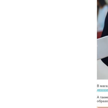
В мага
декор
А так
образо