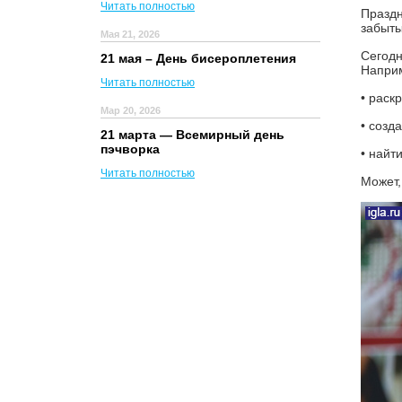
Читать полностью
Праздн
забыт
Мая 21, 2026
Сегодн
21 мая – День бисероплетения
Наприм
Читать полностью
• раск
Мар 20, 2026
• созд
21 марта — Всемирный день
пэчворка
• найт
Читать полностью
Может,