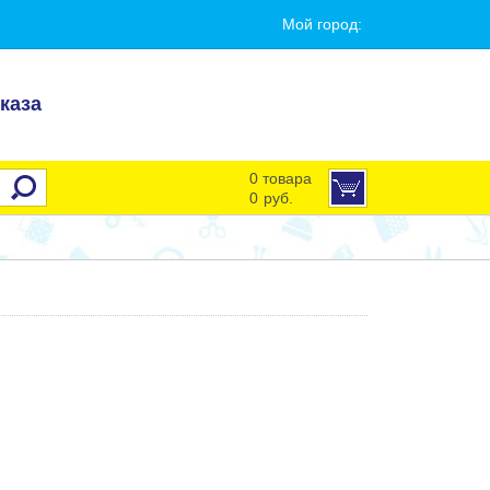
Мой город:
каза
0 товара
0
руб.