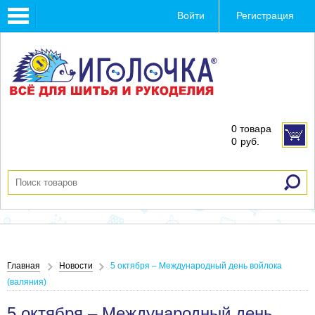
Toggle
Войти
Регистрация
navigation
0 товара
0
руб.
Главная
Новости
5 октября – Международный день войлока
(валяния)
5 октября – Международный день