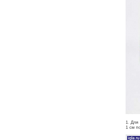
1. Для
1 см п