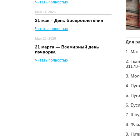
Читать полностью
Мая 21, 2026
21 мая – День бисероплетения
Читать полностью
Мар 20, 2026
Для р
21 марта — Всемирный день
1.
Мат
пэчворка
Читать полностью
2.
Ткан
31178-
3.
Мол
4.
Пуг
5.
Пуг
6.
Буси
7.
Шну
8.
Фли
9.
Нит