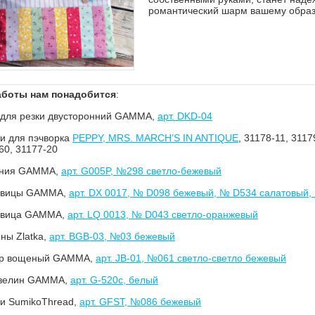
романтический шарм вашему образ
аботы нам понадобится
:
 для резки двусторонний GAMMA,
арт. DKD-04
и для пэчворка
PEPPY, MRS. MARCH’S IN ANTIQUE
, 31178-11, 3117
60, 31177-20
ния GAMMA,
арт. G005P, №298 светло-бежевый
овицы GAMMA,
арт. DX 0017, № D098 бежевый, № D534 салатовый,
овица GAMMA,
арт. LQ 0013, № D043 светло-оранжевый
ны Zlatka,
арт. BGB-03, №03 бежевый
р вощеный GAMMA,
арт. JB-01, №061 светло-светло бежевый
зелин GAMMA,
арт. G-520c, белый
ки SumikoThread,
арт. GFST, №086 бежевый