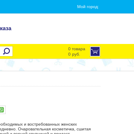
Мой город:
каза
0 товара
0
руб.
еобходимых и востребованных женских
жедневно. Очаровательная косметичка, сшитая
жной и верной спутницей и придаст