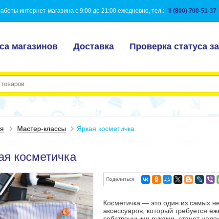
аботы интернет-магазина с 9:00 до 21:00 ежедневно, тел.:
8 (800) 700-51-37
са магазинов
Доставка
Проверка статуса за
ая
Мастер-классы
Яркая косметичка
ая косметичка
Поделиться
Косметичка — это один из самых н
аксессуаров, который требуется е
собственными руками, станет наде