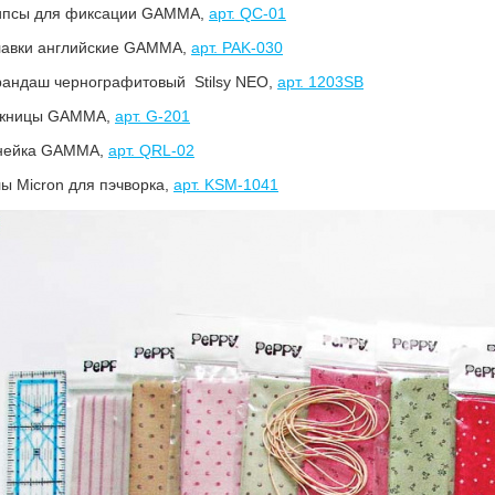
липсы для фиксации GAMMA,
арт. QC-01
лавки английские GAMMA,
арт. PAK-030
рандаш чернографитовый Stilsy NEO,
арт. 1203SB
жницы GAMMA,
арт. G-201
нейка GAMMA,
арт. QRL-02
ы Micron для пэчворка,
арт. KSM-1041