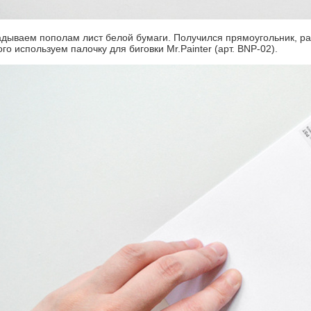
адываем пополам лист белой бумаги. Получился прямоугольник, разм
ого используем палочку для биговки Mr.Painter (арт. BNP-02).