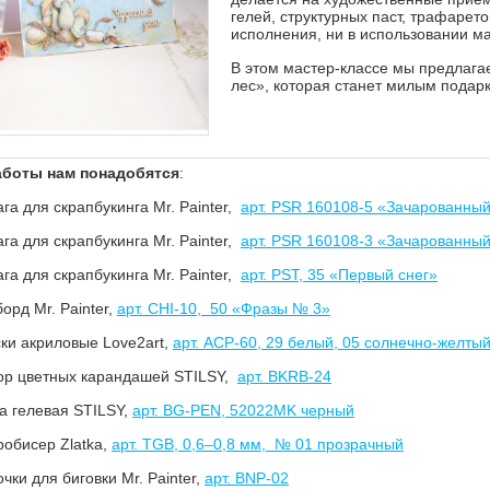
гелей, структурных паст, трафарето
исполнения, ни в использовании м
В этом мастер-классе мы предлаг
лес», которая станет милым подар
аботы нам понадобятся
:
ага для скрапбукинга Mr. Painter,
арт. PSR 160108-5 «Зачарованны
ага для скрапбукинга Mr. Painter,
арт. PSR 160108-3 «Зачарованный
ага для скрапбукинга Mr. Painter,
арт. PST, 35 «Первый снег»
борд Mr. Painter,
арт. CHI-10, 50 «Фразы № 3»
ски акриловые Love2art,
арт. ACP-60, 29 белый, 05 солнечно-желтый
ор цветных карандашей STILSY,
арт. BKRB-24
ка гелевая STILSY,
арт. BG-PEN, 52022MK черный
робисер Zlatka,
арт. TGB, 0,6–0,8 мм, № 01 прозрачный
очки для биговки Mr. Painter,
арт. BNP-02