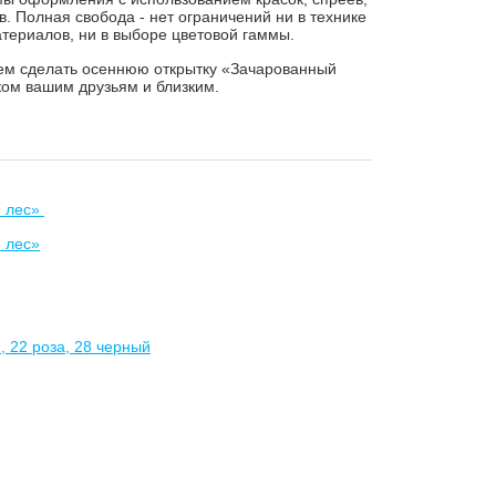
в. Полная свобода - нет ограничений ни в технике
атериалов, ни в выборе цветовой гаммы.
аем сделать осеннюю открытку «Зачарованный
ком вашим друзьям и близким.
й лес»
 лес»
, 22 роза, 28 черный