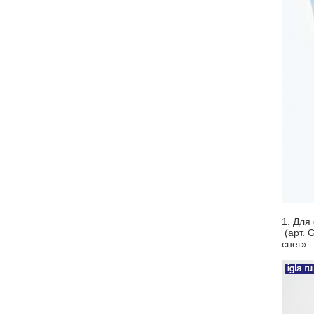
1. Для
(арт. 
снег» 