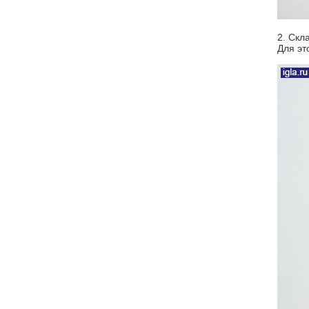
2. Скл
Для эт