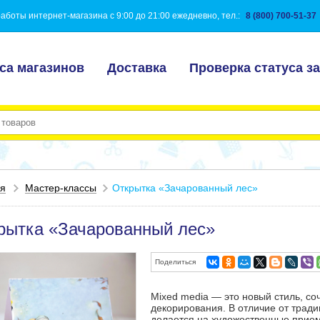
аботы интернет-магазина с 9:00 до 21:00 ежедневно, тел.:
8 (800) 700-51-37
са магазинов
Доставка
Проверка статуса за
ая
Мастер-классы
Открытка «Зачарованный лес»
рытка «Зачарованный лес»
Поделиться
Mixed media — это новый стиль, с
декорирования. В отличие от тради
делается на художественные прием