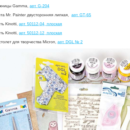
ожницы Gamma,
арт. G-204
нта Mr. Painter двусторонняя липкая,
арт. GT-65
ть Kinotti,
арт. 50112-04, плоская
ть Kinotti,
арт. 50112-12, плоская
столет для творчества Micron,
арт. DGL № 2