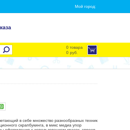
Мой город:
каза
0 товара
0
руб.
очетающий в себе множество разнообразных техник
ционного скрапбукинга, в микс медиа упор
ы оформления с использованием красок, спреев,