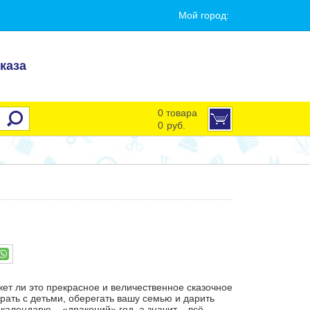
Мой город:
каза
0 товара
0
руб.
ет ли это прекрасное и величественное сказочное
грать с детьми, оберегать вашу семью и дарить
 календарю – «драконий» год, а значит – всё