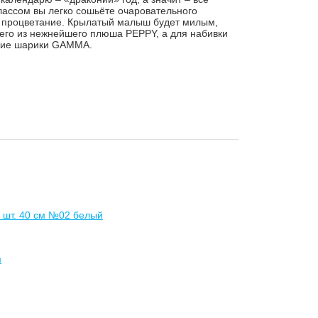
ассом вы легко сошьёте очаровательного
и процветание. Крылатый малыш будет милым,
его из нежнейшего плюша PEPPY, а для набивки
ские шарики GAMMA.
2 шт. 40 см №02 белый
м