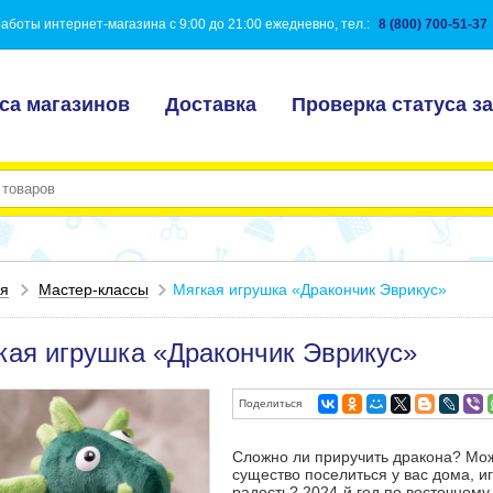
аботы интернет-магазина с 9:00 до 21:00 ежедневно, тел.:
8 (800) 700-51-37
са магазинов
Доставка
Проверка статуса за
ая
Мастер-классы
Мягкая игрушка «Дракончик Эврикус»
кая игрушка «Дракончик Эврикус»
Поделиться
Сложно ли приручить дракона? Мож
существо поселиться у вас дома, и
радость? 2024-й год по восточному