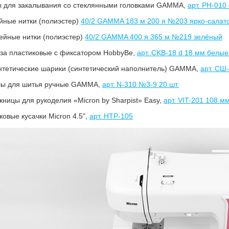
ы для закалывания со стеклянными головками GAMMA,
арт. PH-010
йные нитки (полиэстер)
40/2 GAMMA 183 м 200 я №203 ярко-салат
ейные нитки (полиэстер)
40/2 GAMMA 400 я 365 м №219 зелёный
аза пластиковые с фиксатором HobbyBe,
арт. CKB-18 d 18 мм белые
нтетические шарики (синтетический наполнитель) GAMMA,
арт. СШ
глы для шитья ручные GAMMA,
арт. N-310 №3-9 20 шт.
жницы для рукоделия «Micron by Sharpist» Easy,
арт. VIT-201 108 
ковые кусачки Micron 4.5",
арт. HTP-105