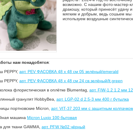
возможно. С нашим фото-мастер-кл
дракошу, который принесёт удачу 
мягким и добрым, ведь сошьем мы 
используем воздушные синтетиче
аботы нам понадобятся
:
юш PEPPY,
арт. PEV ФАСОВКА 48 x 48 см 05 зелёный/emerald
юш PEPPY,
арт. PEV ФАСОВКА 48 x 48 см 24 св.зелёный/lt.green
волока флористическая в оплётке Blumentag,
арт. FIW-1.2 1.2 мм 1
клянный гранулят HobbyBeа,
арт. LGP-02 d 2.5-3 мм 400 г бутылка
ницы портновские Micron,
арт. VIT-37 203 мм с защитным колпачко
ейная машина
Micron Luxio 100 бытовая
ка для ткани GAMMA,
арт. PFW №02 чёрный