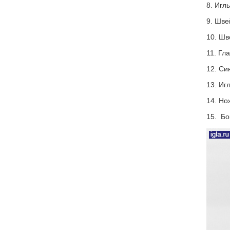
8. Игл
9. Шве
10. Шв
11. Гл
12. Си
13. И
14. Но
15. Бо