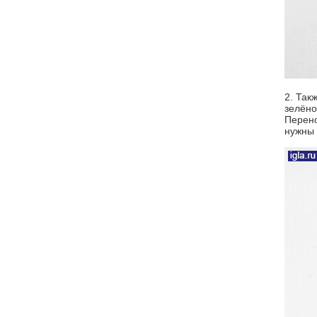
2. Так
зелёно
Перено
нужны 