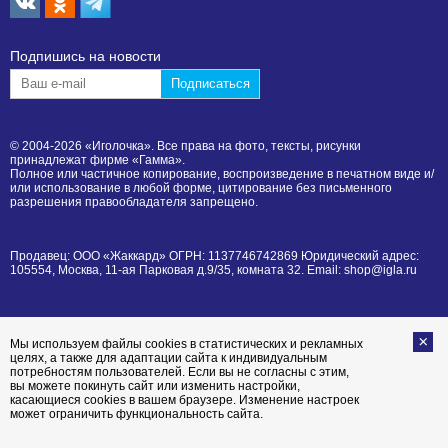
Подпишиcь на новости
© 2004-2026 «Иголочка». Все права на фото, тексты, рисунки
принадлежат фирме «Гамма».
Полное или частичное копирование, воспроизведение в печатном виде и/
или использование в любой форме, цитирование без письменного
разрешения правообладателя запрещено.
Продавец: ООО «Жаккард» ОГРН: 1137746742869 Юридический адрес:
105554, Москва, 11-ая Парковая д.9/35, комната 32. Email: shop@igla.ru
Мы используем файлы cookies в статистических и рекламных
целях, а также для адаптации сайта к индивидуальным
потребностям пользователей. Если вы не согласны с этим,
вы можете покинуть сайт или изменить настройки,
касающиеся cookies в вашем браузере. Изменение настроек
может ограничить функциональность сайта.