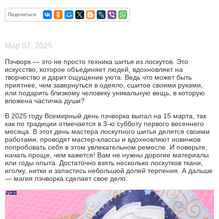
Поделиться
Мар 07, 2025
Пэчворк — это не просто техника шитья из лоскутов. Это
искусство, которое объединяет людей, вдохновляет на
творчество и дарит ощущение уюта. Ведь что может быть
приятнее, чем завернуться в одеяло, сшитое своими руками,
или подарить близкому человеку уникальную вещь, в которую
вложена частичка души?
В 2025 году Всемирный день пэчворка выпал на 15 марта, так
как по традиции отмечается в 3-ю субботу первого весеннего
месяца. В этот день мастера лоскутного шитья делятся своими
работами, проводят мастер-классы и вдохновляют новичков
попробовать себя в этом увлекательном ремесле. И поверьте,
начать проще, чем кажется! Вам не нужны дорогие материалы
или годы опыта. Достаточно взять несколько лоскутков ткани,
иголку, нитки и запастись небольшой долей терпения. А дальше
— магия пэчворка сделает свое дело.