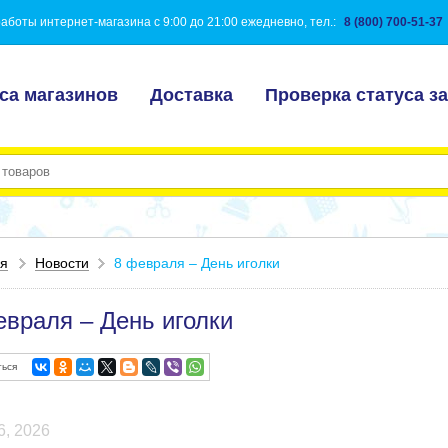
аботы интернет-магазина с 9:00 до 21:00 ежедневно, тел.:
8 (800) 700-51-37
са магазинов
Доставка
Проверка статуса за
ая
Новости
8 февраля – День иголки
евраля – День иголки
ься
6, 2026