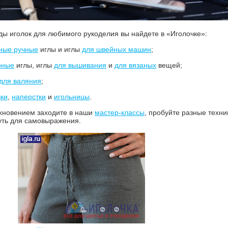
ды иголок для любимого рукоделия вы найдете в «Иголочке»:
ные ручные
иглы и иглы
для швейных машин
;
рные
иглы, иглы
для вышивания
и
для вязаных
вещей;
для валяния
;
вки
,
наперстки
и
игольницы
.
хновением заходите в наши
мастер-классы
, пробуйте разные техн
уть для самовыражения.