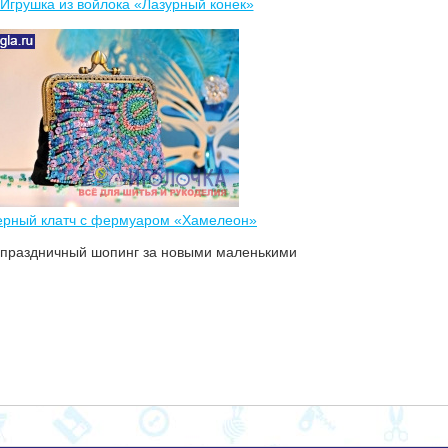
Игрушка из войлока «Лазурный конек»
ерный клатч с фермуаром «Хамелеон»
а праздничный шопинг за новыми маленькими