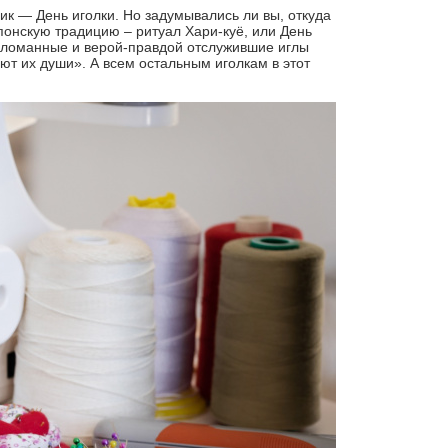
к — День иголки. Но задумывались ли вы, откуда
японскую традицию – ритуал Хари-куё, или День
Сломанные и верой-правдой отслужившие иглы
ают их души». А всем остальным иголкам в этот