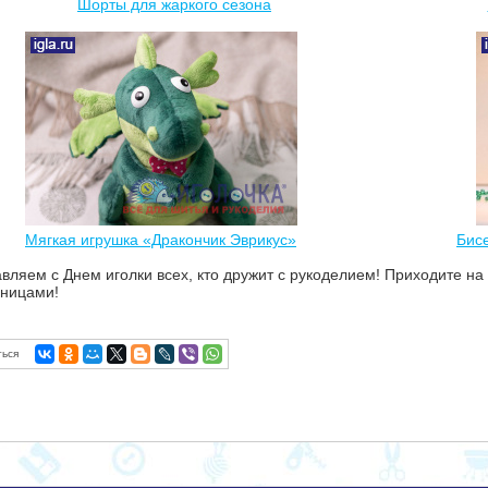
Шорты для жаркого сезона
Мягкая игрушка «Дракончик Эврикус»
Бис
вляем с Днем иголки всех, кто дружит с рукоделием! Приходите н
ницами!
ься