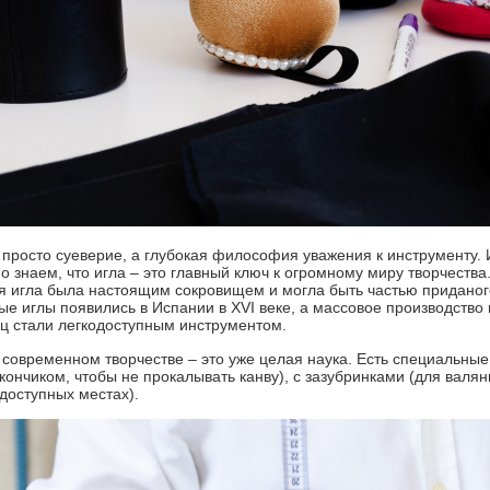
 просто суеверие, а глубокая философия уважения к инструменту.
но знаем, что игла – это главный ключ к огромному миру творчеств
я игла была настоящим сокровищем и могла быть частью приданог
ые иглы появились в Испании в XVI веке, а массовое производство н
ц стали легкодоступным инструментом.
 современном творчестве – это уже целая наука. Есть специальные 
кончиком, чтобы не прокалывать канву), с зазубринками (для валян
доступных местах).