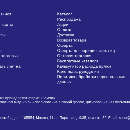
азинов
Каталог
Распродажа
 карты
Акции
Оплата
ссы
Доставка
Возврат товара
Оферта
г
Оферта для юридических лиц
 торговых
Оптовая торговля
Бесплатные каталоги
ть счет на
Калькулятор расхода пряжи
Календарь рукоделия
Политика обработки персональных
данных
сунки принадлежат фирме «Гамма».
печатном виде и/или использование в любой форме, цитирование без письме
й адрес: 105554, Москва, 11-ая Парковая д.9/35, комната 32. Email: shop@i