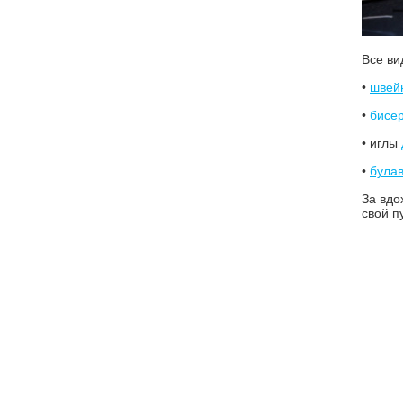
Все ви
•
швей
•
бисе
• иглы
•
була
За вдо
свой п