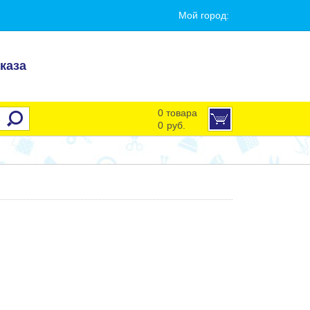
Мой город:
каза
0 товара
0
руб.