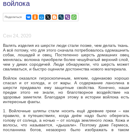
войлока
Поделиться
Сен 24, 2020
Валять изделия из шерсти люди стали позже, чем делать ткань.
А всё потому, что для этого сначала потребовалось одомашнить
собак, лошадей и овец. Постепенно шерсть домашних овец
менялась: волокна приобрели более чешуйчатый верхний слой,
чем у диких сородичей. Люди обнаружили, что шерсть может
сваливаться, и быстро оценили достоинства нового материала.
Войлок оказался гигроскопичным, мягким, одинаково хорошо
спасал и от холода, и от жары. А содержание ланолина в
шерсти придавало ему защитные свойства. Конечно, наши
предки этого не знали, но благотворное воздействие на
здоровье заметили. Благодаря этому в истории войлока есть
интересные факты.
1. Войлочные шляпы стали носить ещё древние греки – как
правило, в путешествиях, когда днём надо было оберегать
голову от солнца, а ночью – от холода земляного ложа. Кожа и
волосы, что называется, «дышали». Поэтому даже Гермеса,
посланника богов, незазорно было изображать в таком