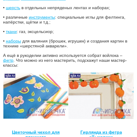
•
шерсть
в отдельных непряденых лентах и наборах;
• различные
инструменты
: специальные иглы для фелтинга,
напёрстки, щётки и т.д.;
•
ткани
: газ, эксцельсиор;
•
наборы
для валяния (брошек, игрушек) и создания картин в
технике «шерстяной акварели».
А ещё в рукоделии активно используется собрат войлока –
фетр
. Что можно из него мастерить, подскажут наши мастер-
классы:
Цветочный чехол для
Гирлянда из фетра
планшета
«Тыковки»