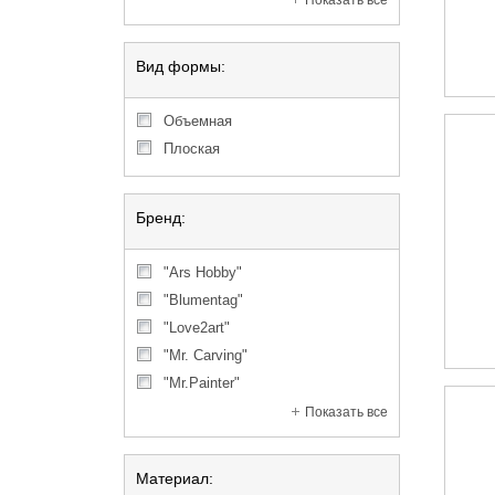
Показать все
Вид формы:
объемная
плоская
Бренд:
"Ars Hobby"
"Blumentag"
"Love2art"
"Mr. Carving"
"Mr.Painter"
Показать все
Материал: