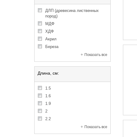
ДЛП (древесина лиственных
пород)
МДФ
ХДФ
акрил
береза
Показать все
Длина, см:
1.5
1.6
1.9
2
2.2
Показать все