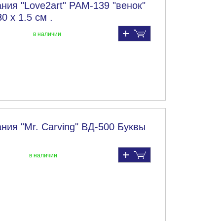
ния "Love2art" PAM-139 "венок"
0 х 1.5 см .
в наличии
ния "Mr. Carving" ВД-500 Буквы
в наличии