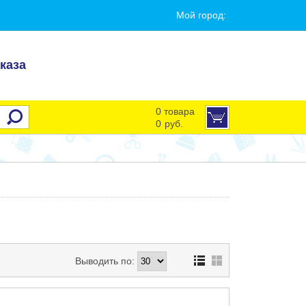
Мой город:
каза
0 товара
0
руб.
Выводить по: