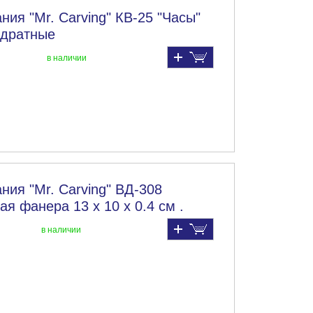
ния "Mr. Carving" КВ-25 "Часы"
вадратные
в наличии
ния "Mr. Carving" ВД-308
я фанера 13 х 10 х 0.4 см .
в наличии