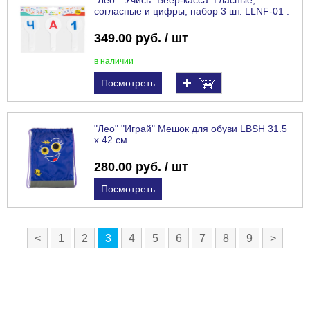
"Лео" "Учись" Веер-касса. Гласные,
согласные и цифры, набор 3 шт. LLNF-01 .
349.00 руб. / шт
в наличии
Посмотреть
"Лео" "Играй" Мешок для обуви LBSH 31.5
х 42 см
280.00 руб. / шт
Посмотреть
<
1
2
3
4
5
6
7
8
9
>