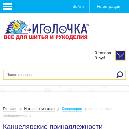
Toggle
Войти
Регистрация
navigation
0 товара
0
руб.
Главная
Интернет-магазин
Канцелярия
Канцелярские
принадлежности
Канцелярские принадлежности