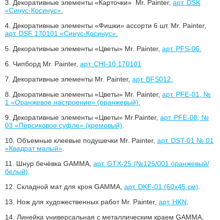
3.
Декоративные элементы «Карточки» Mr. Painter,
арт. DSK
«Синус-Косинус».
4.
Декоративные элементы «Фишки» ассорти 6 шт. Mr. Painter,
арт. DSF 170101 «Синус-Косинус».
5.
Декоративные элементы «Цветы» Mr. Painter,
арт. PFS-06.
6.
Чипборд Mr. Painter,
арт. CHI-10 170101
7.
Декоративные элементы Mr. Painter,
арт. BFS012.
8.
Декоративные элементы «Цветы» Mr. Painter,
арт. PFE-01, №
1 «Оранжевое настроение» (оранжевый).
9.
Декоративные элементы «Цветы» Mr.Painter,
арт. PFE-08, №
03 «Персиковое суфле» (кремовый)
.
10.
Объемные клеевые подушечки Mr. Painter,
арт. DST-01 № 01
«Квадрат малый»
.
11.
Шнур бечёвка GAMMA,
арт. GTX-25 (№125/001 оранжевый/
белый)
.
12.
Складной мат для кроя GAMMA,
арт. DKF-01 (60x45 см)
.
13.
Нож для художественных работ Mr. Painter,
арт. HKN
.
14.
Линейка универсальная с металлическим краем GAMMA,