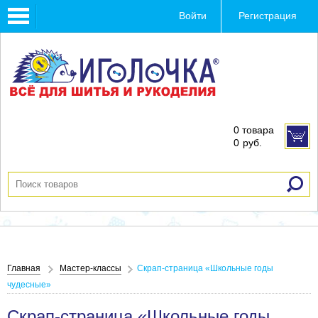
Toggle
Войти
Регистрация
navigation
0 товара
0
руб.
Главная
Мастер-классы
Скрап-страница «Школьные годы
чудесные»
Скрап-страница «Школьные годы