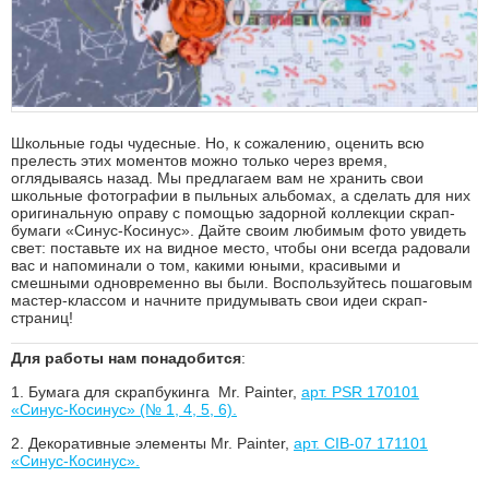
Школьные годы чудесные. Но, к сожалению, оценить всю
прелесть этих моментов можно только через время,
оглядываясь назад. Мы предлагаем вам не хранить свои
школьные фотографии в пыльных альбомах, а сделать для них
оригинальную оправу с помощью задорной коллекции скрап-
бумаги «Синус-Косинус». Дайте своим любимым фото увидеть
свет: поставьте их на видное место, чтобы они всегда радовали
вас и напоминали о том, какими юными, красивыми и
смешными одновременно вы были. Воспользуйтесь пошаговым
мастер-классом и начните придумывать свои идеи скрап-
страниц!
Для работы нам понадобится
:
1.
Бумага для скрапбукинга Mr. Painter,
арт. PSR 170101
«Синус-Косинус» (№ 1, 4, 5, 6).
2.
Декоративные элементы Mr. Painter,
арт. CIB-07 171101
«Синус-Косинус».